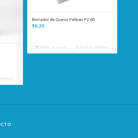
Borrador de Queso Pelikan PZ-60
5.00
$
0,20
Añadir al carrito
Mostrar detalles
detalles
UCTO