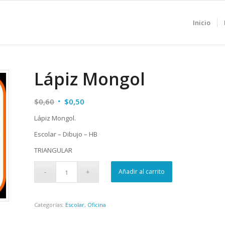
Inicio
Lápiz Mongol
El
El
$
0,60
$
0,50
precio
precio
Lápiz Mongol.
original
actual
Escolar – Dibujo – HB
era:
es:
$0,60.
$0,50.
TRIANGULAR
Añadir al carrito
Categorías:
Escolar
,
Oficina