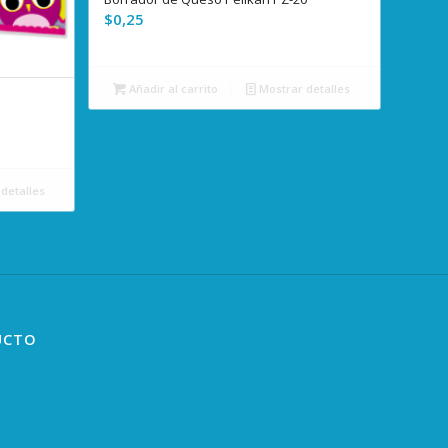
$
0,25
Añadir al carrito
Mostrar detalles
detalles
UCTO