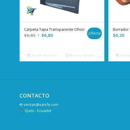
Carpeta Tapa Transparente Oficio
Borrador 
¡Oferta!
El
El
$
0,85
$
0,80
$
0,20
precio
precio
original
actual
era:
es:
Añadir al carrito
Mostrar detalles
Añadir
$0,85.
$0,80.
CONTACTO
✉
ventas@xaisfe.com
Quito - Ecuador